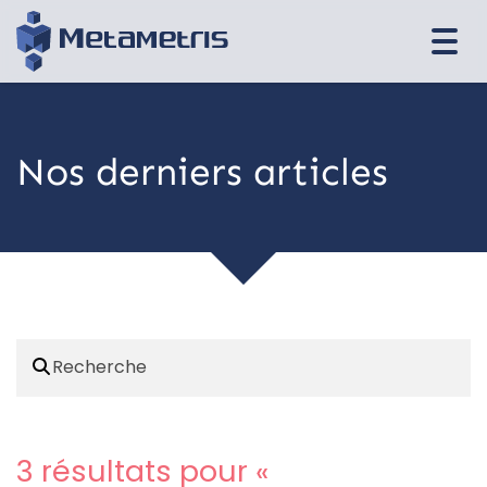
Togg
navi
Nos derniers articles
3 résultats pour «