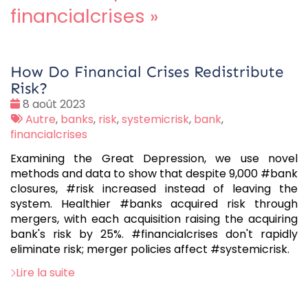
financialcrises
»
How Do Financial Crises Redistribute
Risk?
Date
8 août 2023
:
Tags
Autre
,
banks
,
risk
,
systemicrisk
,
bank
,
:
financialcrises
Examining the Great Depression, we use novel
methods and data to show that despite 9,000 #bank
closures, #risk increased instead of leaving the
system. Healthier #banks acquired risk through
mergers, with each acquisition raising the acquiring
bank's risk by 25%. #financialcrises don't rapidly
eliminate risk; merger policies affect #systemicrisk.
Lire la suite