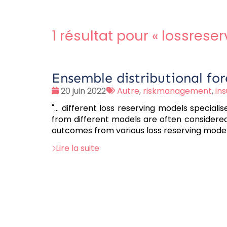
1 résultat pour «
lossreser
Ensemble distributional for
Date
Tags
20 juin 2022
Autre
,
riskmanagement
,
in
:
:
"... different loss reserving models speciali
from different models are often considere
outcomes from various loss reserving model
Lire la suite