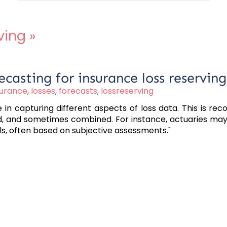
ving
»
ecasting for insurance loss reserving
surance
,
losses
,
forecasts
,
lossreserving
se in capturing different aspects of loss data. This is re
d, and sometimes combined. For instance, actuaries may
s, often based on subjective assessments."