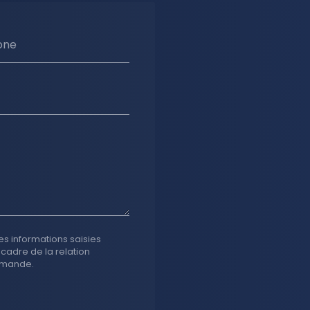
one
es informations saisies
 cadre de la relation
emande.