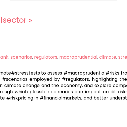
alsector
»
ank
,
scenarios
,
regulators
,
macroprudential
,
climate
,
str
limate#stresstests to assess #macroprudential#risks fr
s #scenarios employed by #regulators, highlighting the
n climate change and the economy, and explore compo
hrough which plausible scenarios can impact credit ris
te #riskpricing in #financialmarkets, and better under