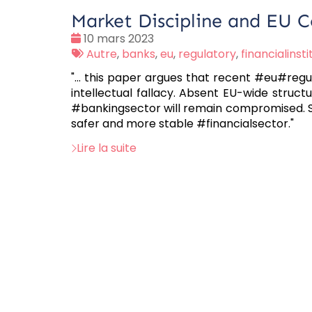
Market Discipline and EU 
Date
10 mars 2023
:
Tags
Autre
,
banks
,
eu
,
regulatory
,
financialinsti
:
"... this paper argues that recent #eu#reg
intellectual fallacy. Absent EU-wide structu
#bankingsector will remain compromised. 
safer and more stable #financialsector."
Lire la suite