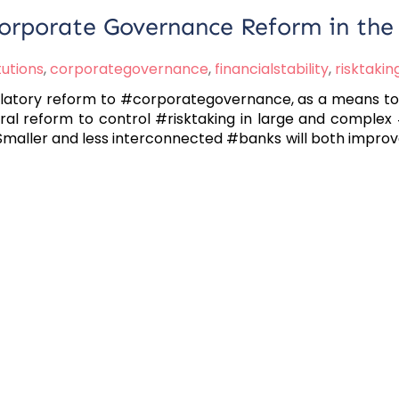
Corporate Governance Reform in the
tutions
,
corporategovernance
,
financialstability
,
risktakin
ulatory reform to #corporategovernance, as a means to i
ral reform to control #risktaking in large and complex #f
Smaller and less interconnected #banks will both impro