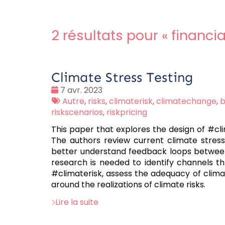
2 résultats pour «
financi
Climate Stress Testing
Date
7 avr. 2023
:
Tags
Autre
,
risks
,
climaterisk
,
climatechange
,
b
:
riskscenarios
,
riskpricing
This paper that explores the design of #c
The authors review current climate stres
better understand feedback loops betwee
research is needed to identify channels t
#climaterisk, assess the adequacy of clima
around the realizations of climate risks.
Lire la suite