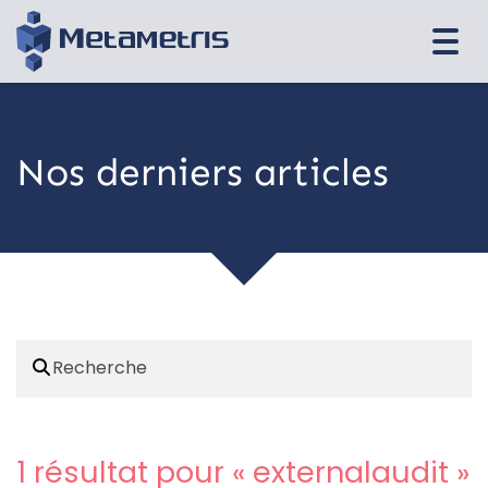
Togg
navi
Nos derniers articles
1 résultat pour «
externalaudit
»