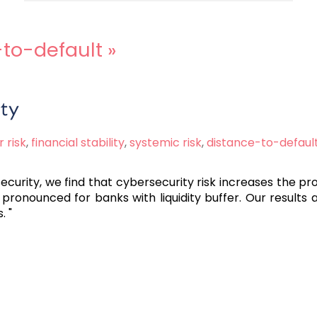
-to-default
»
ity
 risk
,
financial stability
,
systemic risk
,
distance-to-defaul
curity, we find that cybersecurity risk increases the prob
 pronounced for banks with liquidity buffer. Our results 
. "