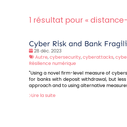
1 résultat pour «
distance
Cyber Risk and Bank Fragil
Date
28 déc. 2023
:
Tags
Autre
,
cybersecurity
,
cyberattacks
,
cyber
:
Résilience numérique
"Using a novel firm-level measure of cyberse
for banks with deposit withdrawal, but less
approach and to using alternative measures
Lire la suite