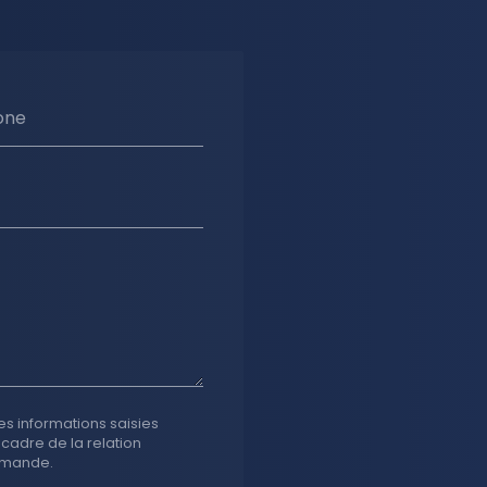
one
es informations saisies
 cadre de la relation
emande.