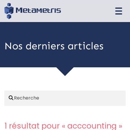
Togg
navi
Nos derniers articles
1 résultat pour «
acccounting
»