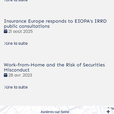
Insurance Europe responds to EIOPA's IRRD
public consultations
Date
21 août 2025
:
Lire la suite
Work-from-Home and the Risk of Securities
Misconduct
Date
28 avr. 2023
:
Lire la suite