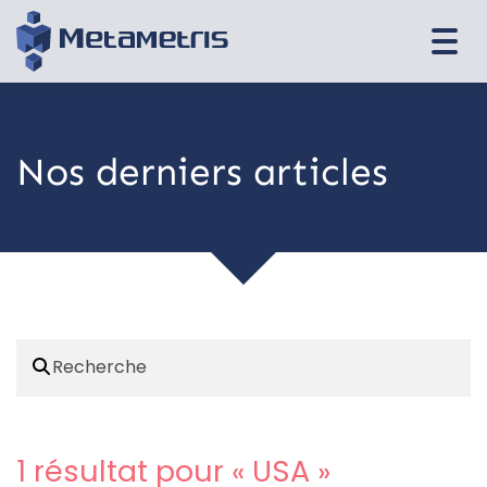
Togg
navi
Nos derniers articles
1 résultat pour «
USA
»