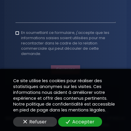
En soumettant ce formulaire, j'accepte que les
informations saisies soient utilisées pour me
recontacter dans le cadre de la relation
commerciale qui peut découler de cette
demande.
Envoyer
Ce site utilise les cookies pour réaliser des
statistiques anonymes sur les visites. Ces
informations nous aident à améliorer votre
expérience et offrir des contenus pertinents.
Notre politique de confidentialité est accessible
en pied de page dans les mentions légales.
Copyright 2026
—
Informations légales
Site vitrine digital structuré et supervisé par
—
EPIXELIC
Refuser
Accepter
—
Modifier vos préférences de cookies