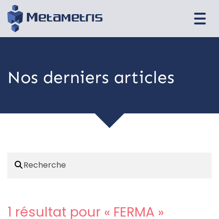
Togg
navi
Nos derniers articles
1 résultat pour «
FERMA
»