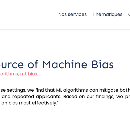
Nos services
Thématiques
urce of Machine Bias
gorithms
,
ml
,
bias
se settings, we find that ML algorithms can mitigate bo
ew and repeated applicants. Based on our findings, we 
on bias most effectively."