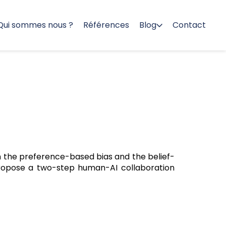
Qui sommes nous ?
Références
Blog
Contact
th the preference-based bias and the belief-
propose a two-step human-AI collaboration