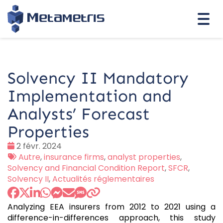
Togg
navi
Solvency II Mandatory
Implementation and
Analysts’ Forecast
Properties
Date
2 févr. 2024
:
Tags
Autre
,
insurance firms
,
analyst properties
,
:
Solvency and Financial Condition Report
,
SFCR
,
Solvency II
,
Actualités réglementaires
Analyzing EEA insurers from 2012 to 2021 using a
difference-in-differences approach, this study