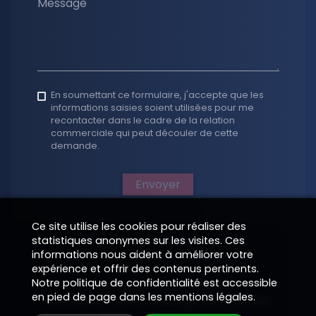
Message
En soumettant ce formulaire, j'accepte que les
informations saisies soient utilisées pour me
recontacter dans le cadre de la relation
commerciale qui peut découler de cette
demande.
Envoyer
Ce site utilise les cookies pour réaliser des
statistiques anonymes sur les visites. Ces
informations nous aident à améliorer votre
expérience et offrir des contenus pertinents.
Notre politique de confidentialité est accessible
Tous droits réservés 2026
en pied de page dans les mentions légales.
Site web pensé et hébergé par EPIXELIC
—