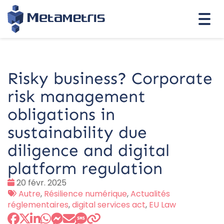
Togg
navi
Risky business? Corporate
risk management
obligations in
sustainability due
diligence and digital
platform regulation
Date
20 févr. 2025
:
Tags
Autre
,
Résilience numérique
,
Actualités
:
réglementaires
,
digital services act
,
EU Law