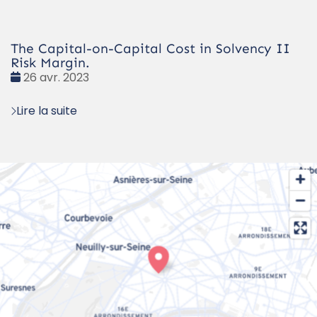
The Capital-on-Capital Cost in Solvency II
Risk Margin.
Date
26 avr. 2023
:
Lire la suite