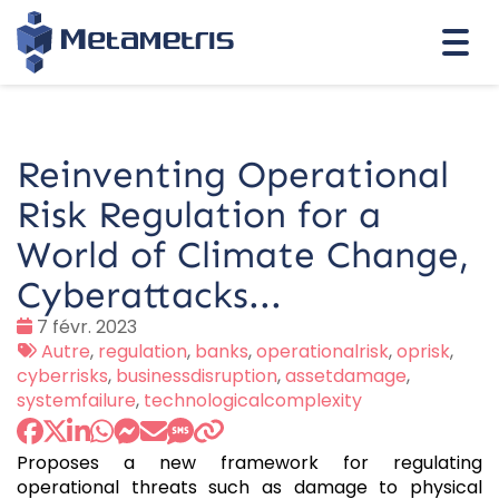
Togg
navi
Reinventing Operational
Risk Regulation for a
World of Climate Change,
Cyberattacks...
Date
7 févr. 2023
:
Tags
Autre
,
regulation
,
banks
,
operationalrisk
,
oprisk
,
:
cyberrisks
,
businessdisruption
,
assetdamage
,
systemfailure
,
technologicalcomplexity
Proposes a new framework for regulating
operational threats such as damage to physical