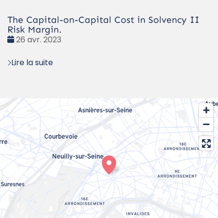
The Capital-on-Capital Cost in Solvency II
Risk Margin.
Date
26 avr. 2023
:
Lire la suite