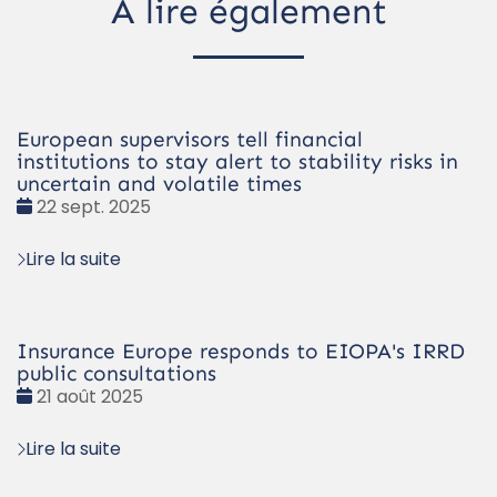
À lire également
European supervisors tell financial
institutions to stay alert to stability risks in
uncertain and volatile times
Date
22 sept. 2025
:
Lire la suite
Insurance Europe responds to EIOPA's IRRD
public consultations
Date
21 août 2025
:
Lire la suite