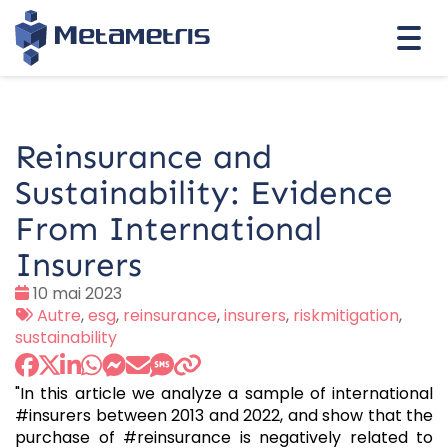
Togg
navi
Reinsurance and
Sustainability: Evidence
From International
Insurers
Date
10 mai 2023
:
Tags
Autre
,
esg
,
reinsurance
,
insurers
,
riskmitigation
,
:
sustainability
"In this article we analyze a sample of international
#insurers between 2013 and 2022, and show that the
purchase of #reinsurance is negatively related to