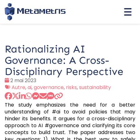
Togg
navi
Rationalizing AI
Governance: A Cross-
Disciplinary Perspective
Date
2 mai 2023
:
Tags
Autre
,
ai
,
governance
,
risks
,
sustainability
:
The study emphasizes the need for a better
understanding of #ai to avoid policies that may
hinder its benefits. It argues for a cross-disciplinary
approach to AI #governance and clarifying its core
concepts to build trust. The paper addresses two
key questions: 1) What is the best way to safely