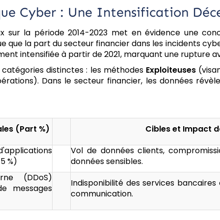
ue Cyber : Une Intensification Déc
 sur la période 2014-2023 met en évidence une conce
que que la part du secteur financier dans les incidents cy
ement intensifiée à partir de 2021, marquant une rupture
 catégories distinctes : les méthodes
Exploiteuses
(visa
opérations). Dans le secteur financier, les données rév
les (Part %)
Cibles et Impact d
d'applications
Vol de données clients, compromissio
75 %)
données sensibles.
erne (DDoS)
Indisponibilité des services bancaires e
 de messages
communication.