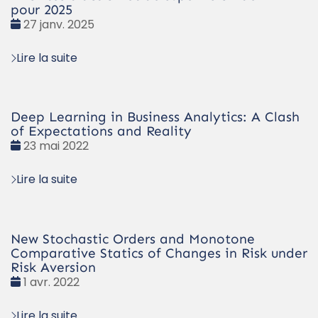
pour 2025
Date
27 janv. 2025
:
Lire la suite
Deep Learning in Business Analytics: A Clash
of Expectations and Reality
Date
23 mai 2022
:
Lire la suite
New Stochastic Orders and Monotone
Comparative Statics of Changes in Risk under
Risk Aversion
Date
1 avr. 2022
:
Lire la suite