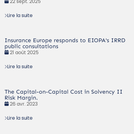
Date
22 sept. 2025
:
Lire la suite
Insurance Europe responds to EIOPA's IRRD
public consultations
Date
21 août 2025
:
Lire la suite
The Capital-on-Capital Cost in Solvency II
Risk Margin.
Date
26 avr. 2023
:
Lire la suite