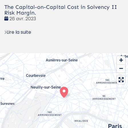
The Capital-on-Capital Cost in Solvency II
Risk Margin.
Date
26 avr. 2023
:
Lire la suite