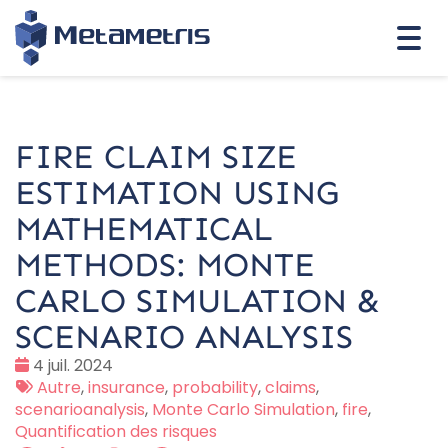
Togg
navi
FIRE CLAIM SIZE
ESTIMATION USING
MATHEMATICAL
METHODS: MONTE
CARLO SIMULATION &
SCENARIO ANALYSIS
Date
4 juil. 2024
:
Tags
Autre
,
insurance
,
probability
,
claims
,
:
scenarioanalysis
,
Monte Carlo Simulation
,
fire
,
Quantification des risques