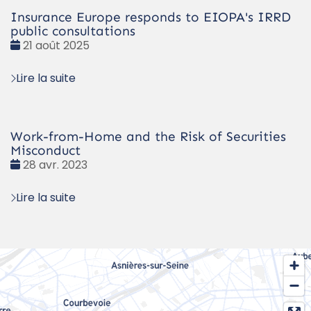
Insurance Europe responds to EIOPA's IRRD
public consultations
Date
21 août 2025
:
Lire la suite
Work-from-Home and the Risk of Securities
Misconduct
Date
28 avr. 2023
:
Lire la suite