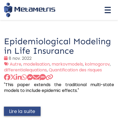
Togg
navi
Epidemiological Modeling
in Life Insurance
Date
8 nov. 2022
:
Tags
Autre
,
modelisation
,
markovmodels
,
kolmogorov
,
:
differentialequations
,
Quantification des risques
"This paper extends the traditional multi-state
models to include epidemic effects."
Lire la suite