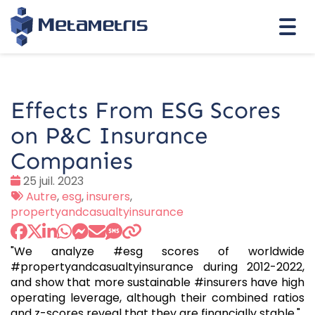
Togg
navi
Effects From ESG Scores
on P&C Insurance
Companies
Date
25 juil. 2023
:
Tags
Autre
,
esg
,
insurers
,
:
propertyandcasualtyinsurance
"We analyze #esg scores of worldwide
#propertyandcasualtyinsurance during 2012-2022,
and show that more sustainable #insurers have high
operating leverage, although their combined ratios
and z-scores reveal that they are financially stable."