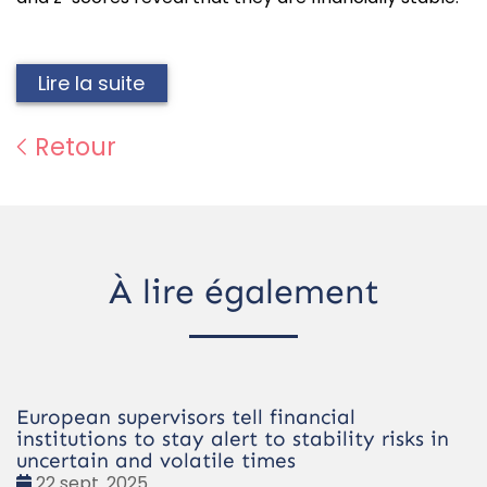
Lire la suite
Retour
À lire également
European supervisors tell financial
institutions to stay alert to stability risks in
uncertain and volatile times
Date
22 sept. 2025