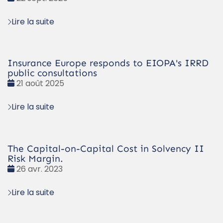
:
Lire la suite
Insurance Europe responds to EIOPA's IRRD
public consultations
Date
21 août 2025
:
Lire la suite
The Capital-on-Capital Cost in Solvency II
Risk Margin.
Date
26 avr. 2023
:
Lire la suite