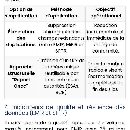
Option de
Méthode
Objectif
simplification
d'application
opérationnel
Suppression
Réduction
Élimination
chirurgicale des
incrémentale et
des
champs redondants
immédiate de la
duplications
entre EMIR, MiFIR et
charge de
SFTR.
conformité.
Création d'un flux de
Transformation
Approche
données unique
radicale visant
structurelle
réutilisable par
l'harmonisation
"Report
l'ensemble des
complète et la
Once"
autorités (ESAs,
fin des silos.
BCE).
4. Indicateurs de qualité et résilience des
données (EMIR et SFTR)
La surveillance de la qualité repose sur des volumes
massifs, notamment pour EMIR avec 35 millions