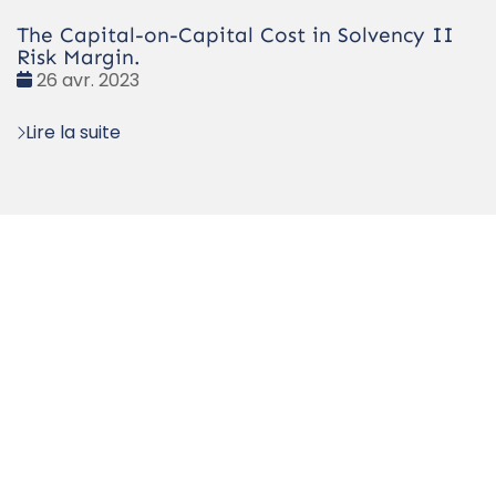
The Capital-on-Capital Cost in Solvency II
Risk Margin.
Date
26 avr. 2023
:
Lire la suite