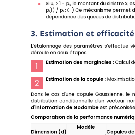
Si uᵢ > 1 - pᵢ, le montant du sinistre xᵢ 
pᵢ)) / pᵢ ; θᵢ ) Ce mécanisme permet 
dépendance des queues de distributio
3. Estimation et efficacit
L'étalonnage des paramètres s'effectue v
déroule en deux étapes :
Estimation des marginales :
Calcul de
Estimation de la copule :
Maximisatio
Dans le cas d'une copule Gaussienne, le 
distribution conditionnelle d'un vecteur norm
d'information de Godambe
est préconisée 
Comparaison de la performance numériq
Modèle
Dimension (d)
Copules de