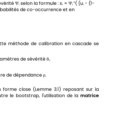
érité Ψᵢ selon la formule : xᵢ = Ψᵢ⁻¹( (uᵢ - (1-
obabilités de co-occurrence et en
tte méthode de calibration en cascade se
ramètres de sévérité θᵢ.
tre de dépendance ρ.
n forme close (Lemme 3.1) reposant sur la
tre le bootstrap, l'utilisation de la
matrice