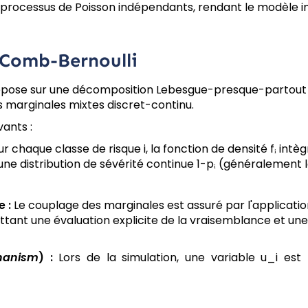
1 processus de Poisson indépendants, rendant le modèle i
 Comb-Bernoulli
pose sur une décomposition Lebesgue-presque-partout de
s marginales mixtes discret-continu.
vants :
r chaque classe de risque i, la fonction de densité fᵢ in
 une distribution de sévérité continue 1-pᵢ (généralement l
 :
Le couplage des marginales est assuré par l'applicatio
tant une évaluation explicite de la vraisemblance et un
hanism
) :
Lors de la simulation, une variable u_i est