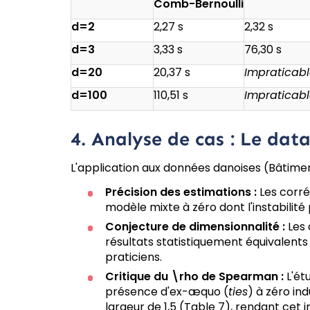
Comb-
Bernou
lli
d=2
2,27 s
2,32 s
d=3
3,33 s
76,30 s
d=20
20,37 s
Impraticab
d=100
110,51 s
Impraticab
4. Analyse de cas : Le dat
L'application aux données danoises (Bâtimen
Précision des estimations :
Les corré
modèle mixte à zéro dont l'instabilité
Conjecture de dimensionnalité :
Les 
résultats statistiquement équivalent
praticiens.
Critique du
\rho
de Spearman :
L'ét
présence d'ex-æquo (
ties
) à zéro in
largeur de 1,5 (Table 7), rendant cet i