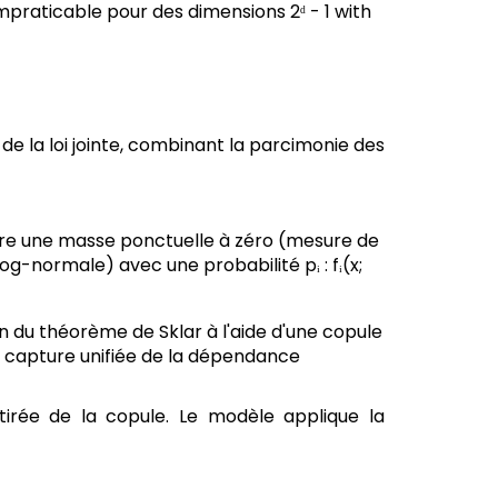
mpraticable pour des dimensions 2ᵈ - 1 with
 la loi jointe, combinant la parcimonie des
tègre une masse ponctuelle à zéro (mesure de
og-normale) avec une probabilité pᵢ : fᵢ(x;
n du théorème de Sklar à l'aide d'une copule
e capture unifiée de la dépendance
 tirée de la copule. Le modèle applique la