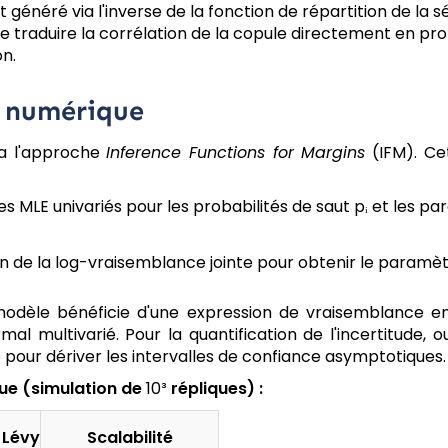
est généré via l'inverse de la fonction de répartition de la sév
de traduire la corrélation de la copule directement en pr
n.
é numérique
ia l'approche
Inference Functions for Margins
(IFM). Ce
s MLE univariés pour les probabilités de saut pᵢ et les pa
n de la log-vraisemblance jointe pour obtenir le paramè
modèle bénéficie d'une expression de vraisemblance e
al multivarié. Pour la quantification de l'incertitude, ou
pour dériver les intervalles de confiance asymptotiques.
ue (simulation de
10³
répliques) :
 Lévy
Scalabilité