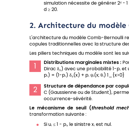
simulation nécessite de générer 2ᵈ - 
d ≥ 20.
2. Architecture du modèle
L'architecture du modèle Comb-Bernoulli re
copules traditionnelles avec la structure de
Les piliers techniques du modèle sont les sui
Distributions marginales mixtes :
Pou
Dirac δ₀) avec une probabilité 1-pᵢ et
pᵢ) = (1-pᵢ) δ₀(x) + pᵢ ψᵢ(x; θᵢ) 1_{x>0}
Structure de dépendance par copule
C (Gaussienne ou de Student), permet
occurrence-sévérité.
Le mécanisme de seuil (
threshold mec
transformation suivante :
Si uᵢ ≤ 1 - pᵢ, le sinistre xᵢ est nul.