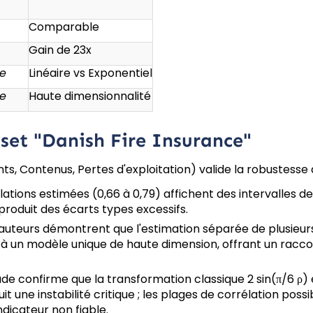
Comparable
Gain de 23x
le
Linéaire vs Exponentiel
le
Haute dimensionnalité
aset "Danish Fire Insurance"
ts, Contenus, Pertes d'exploitation) valide la robustesse
lations estimées (0,66 à 0,79) affichent des intervalles d
 produit des écarts types excessifs.
auteurs démontrent que l'estimation séparée de plusieu
s à un modèle unique de haute dimension, offrant un racc
ude confirme que la transformation classique 2 sin(π/6 ρ) e
duit une instabilité critique ; les plages de corrélation p
ndicateur non fiable.