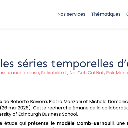
Nos services
Thématiques
s séries temporelles d’
assurance creuse
,
Solvabilité II
,
NatCat
,
CatNat
,
Risk Man
 de Roberto Baviera, Pietro Manzoni et Michele Domenico
 (26 mai 2026). Cette recherche émane de la collaboratio
sity of Edinburgh Business School.
ne étude qui présente le
modèle Comb-Bernoulli
, une