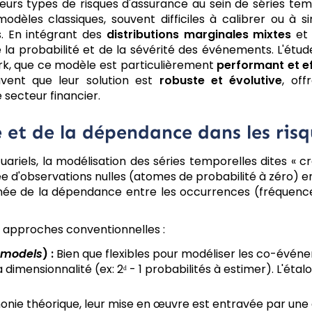
eurs types de risques d'assurance au sein de séries tem
 modèles classiques, souvent difficiles à calibrer ou à
s. En intégrant des
distributions marginales mixtes
et
 la probabilité et de la sévérité des événements. L'étu
ark, que ce modèle est particulièrement
performant et e
ouvent que leur solution est
robuste et évolutive
, of
 secteur financier.
e et de la dépendance dans les ris
ariels, la modélisation des séries temporelles dites « c
 d'observations nulles (atomes de probabilité à zéro) e
tanée de la dépendance entre les occurrences (fréquence
des approches conventionnelles :
 models
) :
Bien que flexibles pour modéliser les co-événe
dimensionnalité (ex: 2ᵈ - 1 probabilités à estimer). L'éta
onie théorique, leur mise en œuvre est entravée par une 