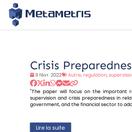
Crisis Preparednes
Date
Tags
9 févr. 2022
Autre
,
regulation
,
supervisi
:
:
"The paper will focus on the important r
supervision and crisis preparedness in rel
government, and the financial sector to addre
Lire la suite