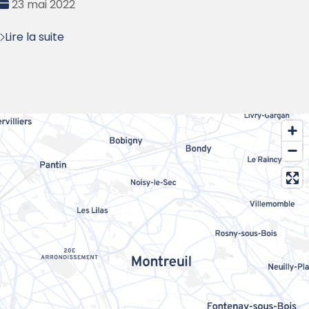
Date
23 mai 2022
:
Lire la suite