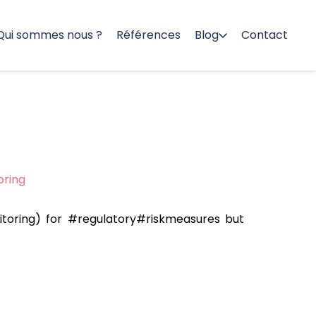
Qui sommes nous ?
Références
Blog
Contact
oring
toring) for #regulatory#riskmeasures but