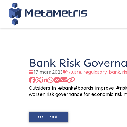
Bank Risk Govern
Date
Tags
17 mars 2023
Autre
,
regulatory
,
bank
,
r
:
:
Outsiders in #bank#boards improve #risk
worsen risk governance for economic risk 
Lire la suite