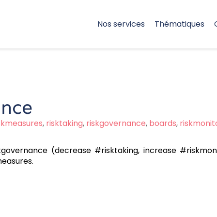
Nos services
Thématiques
ance
iskmeasures
,
risktaking
,
riskgovernance
,
boards
,
riskmonit
governance (decrease #risktaking, increase #riskmoni
measures.