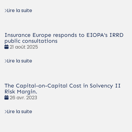
:
Lire la suite
Insurance Europe responds to EIOPA's IRRD
public consultations
Date
21 août 2025
:
Lire la suite
The Capital-on-Capital Cost in Solvency II
Risk Margin.
Date
26 avr. 2023
:
Lire la suite