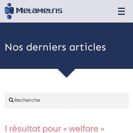
Togg
navi
Nos derniers articles
1 résultat pour «
welfare
»