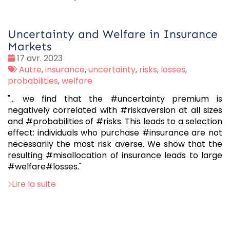
Uncertainty and Welfare in Insurance
Markets
Date
17 avr. 2023
:
Tags
Autre
,
insurance
,
uncertainty
,
risks
,
losses
,
:
probabilities
,
welfare
"… we find that the #uncertainty premium is
negatively correlated with #riskaversion at all sizes
and #probabilities of #risks. This leads to a selection
effect: individuals who purchase #insurance are not
necessarily the most risk averse. We show that the
resulting #misallocation of insurance leads to large
#welfare#losses."
Lire la suite