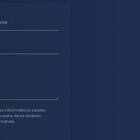
one
es informations saisies
 cadre de la relation
emande.