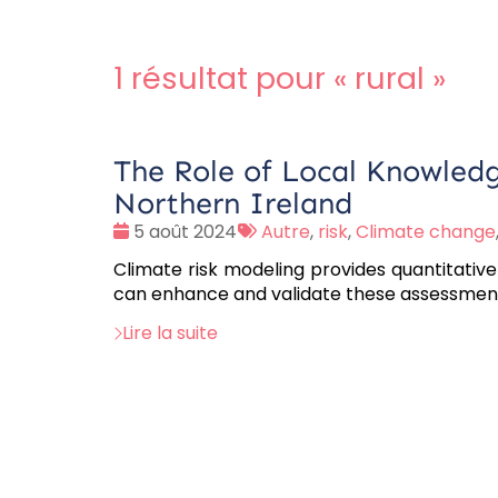
1 résultat pour «
rural
»
The Role of Local Knowledg
Northern Ireland
Date
Tags
5 août 2024
Autre
,
risk
,
Climate change
:
:
Climate risk modeling provides quantitative
can enhance and validate these assessmen
Lire la suite