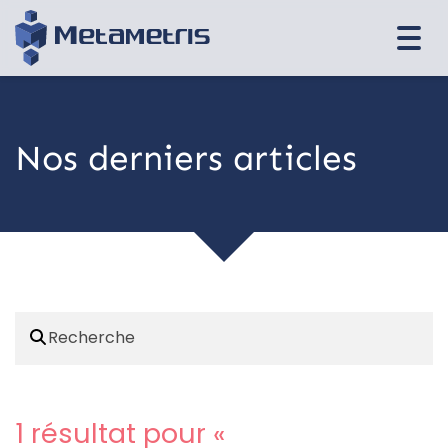
Togg
navi
Nos derniers articles
1 résultat pour «