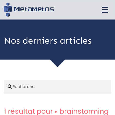
Togg
navi
Nos derniers articles
1 résultat pour «
brainstorming