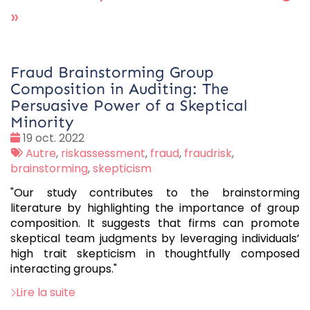
»
Fraud Brainstorming Group
Composition in Auditing: The
Persuasive Power of a Skeptical
Minority
Date
19 oct. 2022
:
Tags
Autre
,
riskassessment
,
fraud
,
fraudrisk
,
:
brainstorming
,
skepticism
"Our study contributes to the brainstorming
literature by highlighting the importance of group
composition. It suggests that firms can promote
skeptical team judgments by leveraging individuals’
high trait skepticism in thoughtfully composed
interacting groups."
Lire la suite