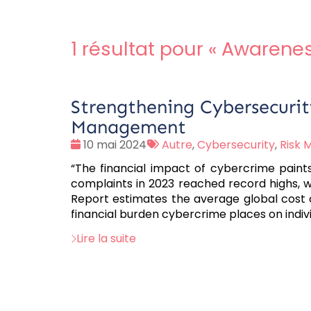
1 résultat pour «
Awarene
Strengthening Cybersecurit
Management
Date
Tags
10 mai 2024
Autre
,
Cybersecurity
,
Risk
:
:
“The financial impact of cybercrime paint
complaints in 2023 reached record highs, wi
Report estimates the average global cost o
financial burden cybercrime places on indiv
Lire la suite