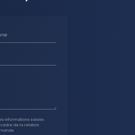
one
es informations saisies
 cadre de la relation
emande.