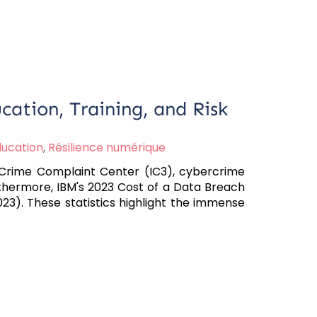
cation, Training, and Risk
ducation
,
Résilience numérique
t Crime Complaint Center (IC3), cybercrime
urthermore, IBM's 2023 Cost of a Data Breach
23). These statistics highlight the immense