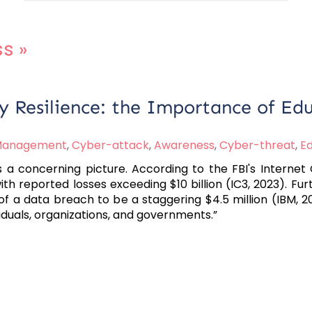
ss
»
y Resilience: the Importance of Edu
 Management
,
Cyber-attack
,
Awareness
,
Cyber-threat
,
E
s a concerning picture. According to the FBI's Interne
th reported losses exceeding $10 billion (IC3, 2023). F
f a data breach to be a staggering $4.5 million (IBM, 20
iduals, organizations, and governments.”