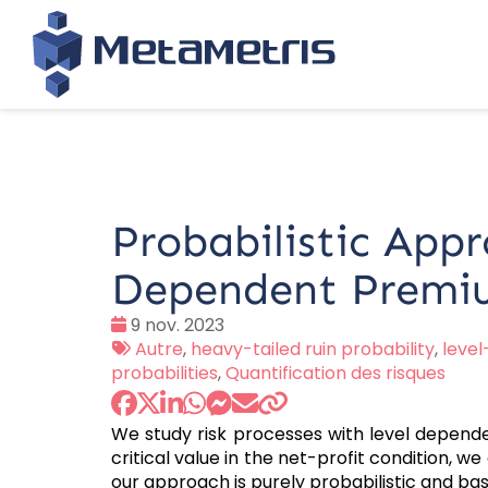
Probabilistic Appr
Dependent Premi
Date
9 nov. 2023
:
Tags
Autre
,
heavy-tailed ruin probability
,
leve
:
probabilities
,
Quantification des risques
We study risk processes with level depend
critical value in the net-profit condition, we
our approach is purely probabilistic and bas