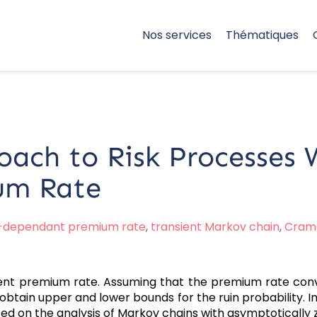
Nos services
Thématiques
oach to Risk Processes 
um Rate
l-dependant premium rate
,
transient Markov chain
,
Cram
ent premium rate. Assuming that the premium rate conver
 obtain upper and lower bounds for the ruin probability. In 
ed on the analysis of Markov chains with asymptotically ze