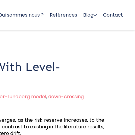
Qui sommes nous ?
Références
Blog
Contact
With Level-
er-Lundberg model
,
down-crossing
ges, as the risk reserve increases, to the
contrast to existing in the literature results,
ro drift.