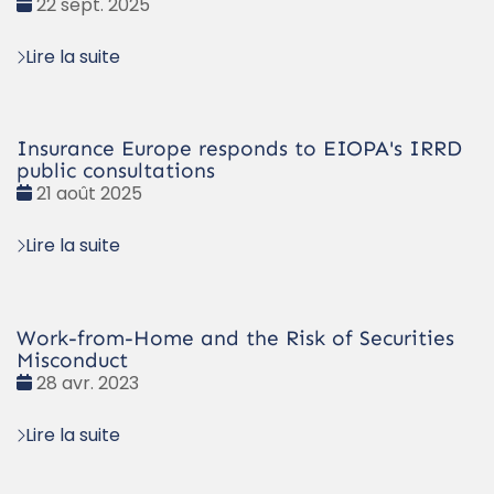
Date
22 sept. 2025
:
Lire la suite
Insurance Europe responds to EIOPA's IRRD
public consultations
Date
21 août 2025
:
Lire la suite
Work-from-Home and the Risk of Securities
Misconduct
Date
28 avr. 2023
:
Lire la suite