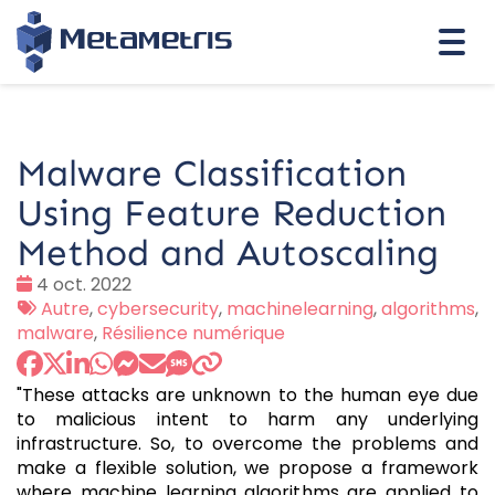
Togg
navi
Malware Classification
Using Feature Reduction
Method and Autoscaling
Date
4 oct. 2022
:
Tags
Autre
,
cybersecurity
,
machinelearning
,
algorithms
,
:
malware
,
Résilience numérique
"These attacks are unknown to the human eye due
to malicious intent to harm any underlying
infrastructure. So, to overcome the problems and
make a flexible solution, we propose a framework
where machine learning algorithms are applied to