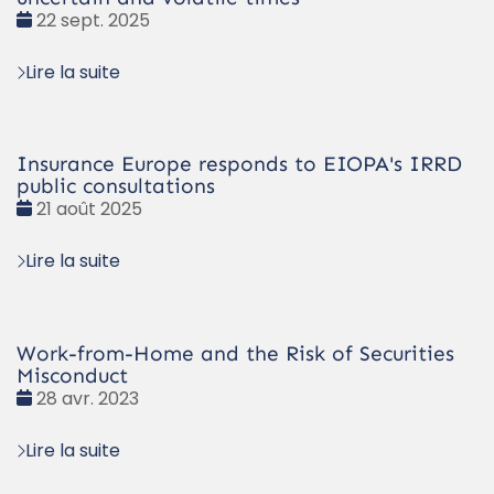
Date
22 sept. 2025
:
Lire la suite
Insurance Europe responds to EIOPA's IRRD
public consultations
Date
21 août 2025
:
Lire la suite
Work-from-Home and the Risk of Securities
Misconduct
Date
28 avr. 2023
:
Lire la suite