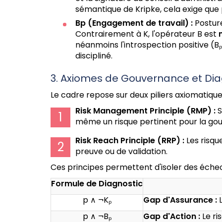
sémantique de Kripke, cela exige que 
Bp
(Engagement de travail) :
Posture
Contrairement à K, l'opérateur B est
néanmoins l'introspection positive (Bₚ
discipliné.
3. Axiomes de Gouvernance et Di
Le cadre repose sur deux piliers axiomatiques 
Risk Management Principle (RMP) :
S
même un risque pertinent pour la go
Risk Reach Principle (RRP) :
Les risqu
preuve ou de validation.
Ces principes permettent d'isoler des éche
Formule de Diagnostic
p ∧ ¬Kₚ
Gap d'Assurance :
L
p ∧ ¬Bₚ
Gap d'Action :
Le ri