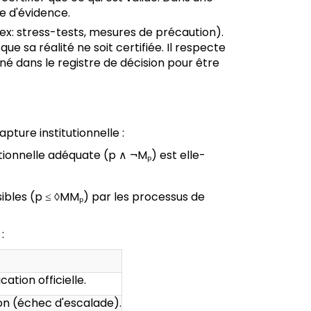
e d'évidence.
ex: stress-tests, mesures de précaution).
que sa réalité ne soit certifiée. Il respecte
né dans le registre de décision pour être
apture institutionnelle :
tutionnelle adéquate (p ∧ ¬Mₚ) est elle-
sibles (p ≤ ◊MMₚ) par les processus de
:
ation officielle.
on (échec d'escalade).