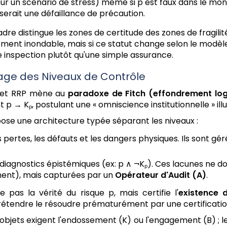
ur un scénario de stress) même si p est faux dans le mon
serait une défaillance de précaution.
dre distingue les zones de certitude des zones de fragilit
ment inondable, mais si ce statut change selon le modèle 
 inspection plutôt qu'une simple assurance.
ypage des Niveaux de Contrôle
P et RRP mène au
paradoxe de Fitch (effondrement log
→ Kₚ, postulant une « omniscience institutionnelle » illu
opose une architecture typée séparant les niveaux :
pertes, les défauts et les dangers physiques. Ils sont g
iagnostics épistémiques (ex: p ∧ ¬Kₚ). Ces lacunes ne do
ment), mais capturées par un
Opérateur d'Audit (
A
)
.
ie pas la vérité du risque p, mais certifie l'
existence 
rétendre le résoudre prématurément par une certificatio
 objets exigent l'endossement (K) ou l'engagement (B) ; le