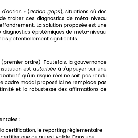
 d'action » (
action gaps
), situations où des
t de traiter ces diagnostics de méta-niveau
l'effondrement. La solution proposée est une
s diagnostics épistémiques de méta-niveau,
is potentiellement significatifs.
 (premier ordre). Toutefois, la gouvernance
nstitution est
autorisée
à s'appuyer sur une
robabilité qu'un risque réel ne soit pas rendu
). Le cadre modal proposé ici ne remplace pas
timité et la robustesse des affirmations de
ntales :
 certification, le reporting réglementaire
t certifier que ce qui est valide. Dans une