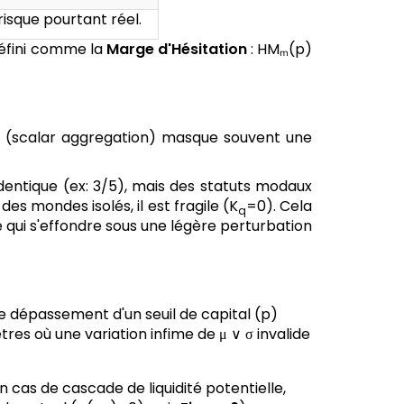
 risque pourtant réel.
défini comme la
Marge d'Hésitation
: HMₘ(p)
ée (scalar aggregation) masque souvent une
dentique (ex: 3/5), mais des statuts modaux
 des mondes isolés, il est fragile (K
=0). Cela
q
é qui s'effondre sous une légère perturbation
 dépassement d'un seuil de capital (p)
res où une variation infime de μ ∨ σ invalide
En cas de cascade de liquidité potentielle,