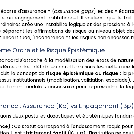
 écarts d'assurance » (
assurance gaps
) et des « écarts
ce ou engagement institutionnel. Il soutient que le fai
inaires crée une instabilité logique et des pressions à 
séparant les affirmations de risque au niveau objet de
'incertitude, l'incohérence et les risques non endossés ma
xième Ordre et le Risque Épistémique
standard s'attache à la modélisation des états de nature
xième ordre : définir les conditions sous lesquelles une i
roduit le concept de
risque épistémique du risque
: la p
cessus institutionnels (modélisation, validation, escalade
 machinerie modale » nécessaire pour représenter la légi
rnance : Assurance (Kp) vs Engagement (Bp)
nguons deux postures doxastiques et épistémiques fondame
ce) :
Ce statut correspond à l'endossement requis pour la
tion. Il est strictement
factif
(Kₚ ≤ p) : l'institution ne peu