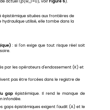
de actuel (p(w₀)=0), voir
Figure 6
).
é épistémique situées aux frontières de
hydraulique utilisé, elle tombe dans la
ique)
: si l'on exige que tout risque réel soit
soire.
érés par les opérateurs d'endossement (K) et
ivent pas être forcées dans le registre de
du gap
épistémique. Il rend le manque de
n infondée.
s gaps épistémiques exigent l'audit (A) et le