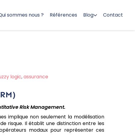
Qui sommes nous ?
Références
Blog
Contact
uzzy logic
,
assurance
QRM)
ntitative Risk Management.
ques implique non seulement la modélisation
e risque. Il établit une distinction entre les
des opérateurs modaux pour représenter ces