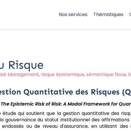
Nos services
Thématiques
u Risque
Risk Management
,
risque épistemique
,
sémantique floue
,
f
estion Quantitative des Risques (
.
The Epistemic Risk of Risk: A Modal Framework for Qua
 étude qui soutient que la gestion quantitative des ris
la gouvernance du statut institutionnel des affirmations d
les, endossés ou de niveau d'assurance, en utilisant 