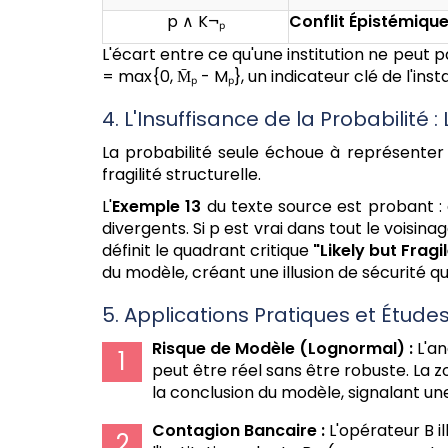
p ∧ K¬ₚ
Conflit Épistémique
L'écart entre ce qu'une institution ne peut 
= max{0, M̄ₚ - Mₚ}, un indicateur clé de l'inst
4. L'Insuffisance de la Probabilit
La probabilité seule échoue à représenter
fragilité structurelle.
L'
Exemple 13
du texte source est probant : 
divergents. Si p est vrai dans tout le voisina
définit le quadrant critique
"Likely but Frag
du modèle, créant une illusion de sécurité q
5. Applications Pratiques et Étude
Risque de Modèle (Lognormal) :
L'an
peut être réel sans être robuste. La z
la conclusion du modèle, signalant une 
Contagion Bancaire :
L'opérateur B il