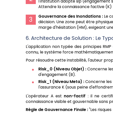
l'institution adopte Bp (engagement s
Attendre la connaissance factive (K) 
Gouvernance des Inondations :
Le ca
décision. Une zone peut être physique
marge d'hésitation (HM), exigeant une
6. Architecture de Solution : Le T
L'application non typée des principes RM
connu, le système force mathématiquement p 
Pour résoudre cette instabilité, l'auteur pr
Risk_0
(Niveau Objet) :
Concerne les 
d'engagement (B).
Risk_1
(Niveau Meta) :
Concerne les d
l'assurance K (sous peine d'effondre
L'opérateur A est
non-factif
: il ne certif
connaissance visible et gouvernable sans p
Règle de Gouvernance Finale :
"Les risques