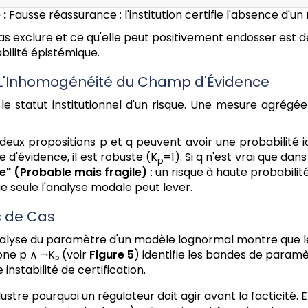
 :
Fausse réassurance ; l'institution certifie l'absence d'un
pas exclure et ce qu'elle peut positivement endosser est 
abilité épistémique.
é : L'Inhomogénéité du Champ d'Évidence
 le statut institutionnel d'un risque. Une mesure agrég
deux propositions p et q peuvent avoir une probabilité i
ge d'évidence, il est robuste (K
=1). Si q n'est vrai que dans
p
ile" (Probable mais fragile)
: un risque à haute probabilit
ue seule l'analyse modale peut lever.
s de Cas
alyse du paramètre d'un modèle lognormal montre que le
one p ∧ ¬Kₚ (voir
Figure 5
) identifie les bandes de paramèt
instabilité de certification.
lustre pourquoi un régulateur doit agir avant la facticité. 