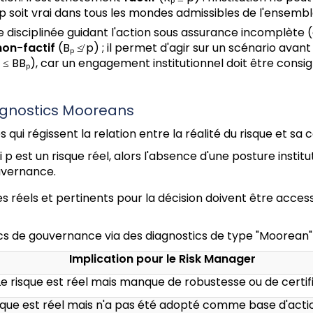
p soit vrai dans tous les mondes admissibles de l'ensembl
 disciplinée guidant l'action sous assurance incomplète (
non-factif
(Bₚ ≰ p) ; il permet d'agir sur un scénario avant 
 ≤ BBₚ), car un engagement institutionnel doit être consig
agnostics Mooreans
qui régissent la relation entre la réalité du risque et sa c
i p est un risque réel, alors l'absence d'une posture insti
uvernance.
es réels et pertinents pour la décision doivent être acces
cs de gouvernance via des diagnostics de type "Moorean" 
Implication pour le Risk Manager
e risque est réel mais manque de robustesse ou de certific
sque est réel mais n'a pas été adopté comme base d'acti