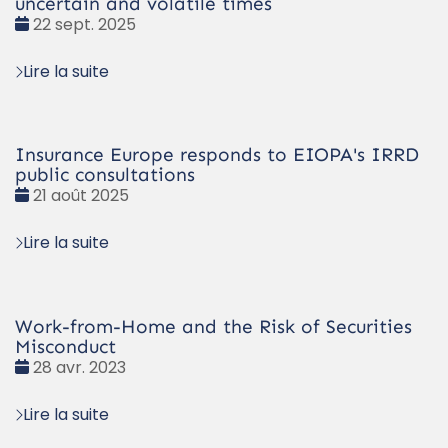
uncertain and volatile times
Date
22 sept. 2025
:
Lire la suite
Insurance Europe responds to EIOPA's IRRD
public consultations
Date
21 août 2025
:
Lire la suite
Work-from-Home and the Risk of Securities
Misconduct
Date
28 avr. 2023
:
Lire la suite