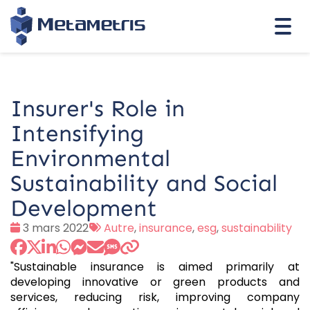
Togg
navi
Insurer's Role in
Intensifying
Environmental
Sustainability and Social
Development
Date
Tags
3 mars 2022
Autre
,
insurance
,
esg
,
sustainability
:
:
"Sustainable insurance is aimed primarily at
developing innovative or green products and
services, reducing risk, improving company