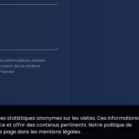
es informations saisies
 cadre de la relation
emande.
 des statistiques anonymes sur les visites. Ces informations
e et offrir des contenus pertinents. Notre politique de
de page dans les mentions légales.
ernet programmé par
EPIXELIC
—
Copyright 2026
—
Modifier