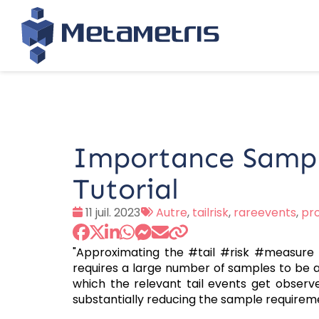
Importance Sampli
Tutorial
Date
Tags
11 juil. 2023
Autre
,
tailrisk
,
rareevents
,
pro
:
:
"Approximating the #tail #risk #measure by
requires a large number of samples to be abl
which the relevant tail events get obser
substantially reducing the sample requireme