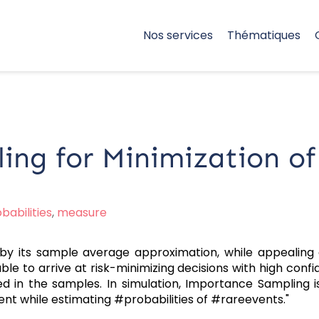
Nos services
Thématiques
ng for Minimization of T
babilities
,
measure
 its sample average approximation, while appealing due
e to arrive at risk-minimizing decisions with high confide
ved in the samples. In simulation, Importance Samplin
nt while estimating #probabilities of #rareevents."