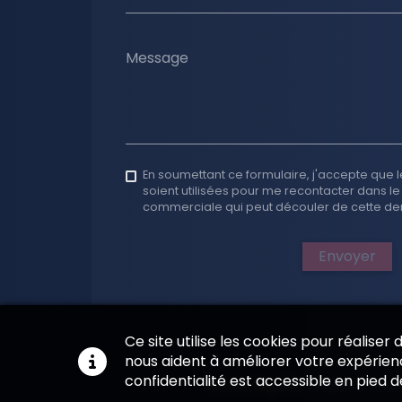
Message
En soumettant ce formulaire, j'accepte que l
soient utilisées pour me recontacter dans le
commerciale qui peut découler de cette d
Envoyer
Ce site utilise les cookies pour réaliser
nous aident à améliorer votre expérienc
confidentialité est accessible en pied 
Notes légales
—
Espace Int