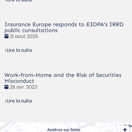
Insurance Europe responds to EIOPA's IRRD
public consultations
Date
21 août 2025
:
Lire la suite
Work-from-Home and the Risk of Securities
Misconduct
Date
28 avr. 2023
:
Lire la suite