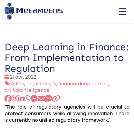
Togg
navi
Deep Learning in Finance:
From Implementation to
Regulation
Date
21 avr. 2022
:
Tags
Autre
,
regulation
,
ai
,
finance
,
deeplearning
,
:
artificialntelligence
"The role of regulatory agencies will be crucial to
protect consumers while allowing innovation. There
is currently no unified regulatory framework."