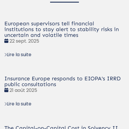
European supervisors tell financial
institutions to stay alert to stability risks in
uncertain and volatile times
Date
22 sept. 2025
:
Lire la suite
Insurance Europe responds to EIOPA's IRRD
public consultations
Date
21 août 2025
:
Lire la suite
The Capital-on-Capital Cost in Solvency II