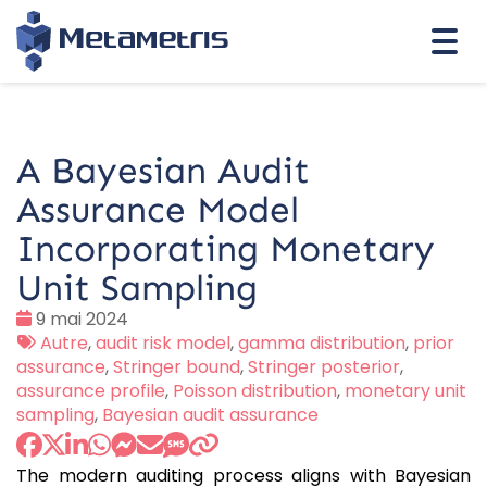
Togg
navi
A Bayesian Audit
Assurance Model
Incorporating Monetary
Unit Sampling
Date
9 mai 2024
:
Tags
Autre
,
audit risk model
,
gamma distribution
,
prior
:
assurance
,
Stringer bound
,
Stringer posterior
,
assurance profile
,
Poisson distribution
,
monetary unit
sampling
,
Bayesian audit assurance
The modern auditing process aligns with Bayesian