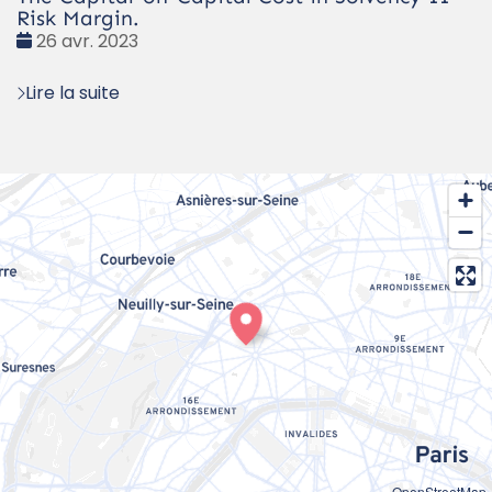
Risk Margin.
Date
26 avr. 2023
:
Lire la suite
OpenStreetMap