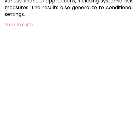
various financial applications, including systemic risk
measures. The results also generalize to conditional
settings.
Lire la suite