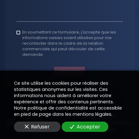
En soumettant ce formulaire, j'accepte que les
informations saisies soient utilisées pour me
recontacter dans le cadre de la relation
commerciale qui peut découler de cette
demande.
Envoyer
Ce site utilise les cookies pour réaliser des
statistiques anonymes sur les visites. Ces
informations nous aident à améliorer votre
expérience et offrir des contenus pertinents.
Notre politique de confidentialité est accessible
en pied de page dans les mentions légales.
Copyright 2026
—
Informations légales
Site vitrine digital structuré et supervisé par
—
EPIXELIC
Refuser
Accepter
—
Modifier vos préférences de cookies