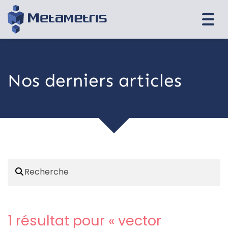
Togg
navi
Nos derniers articles
1 résultat pour «
vector