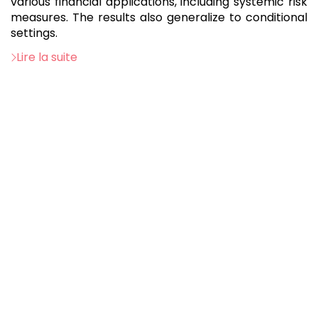
various financial applications, including systemic risk
measures. The results also generalize to conditional
settings.
Lire la suite