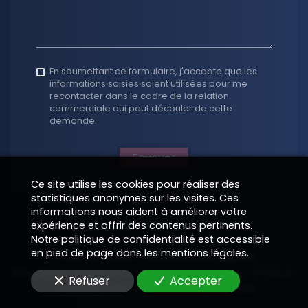
En soumettant ce formulaire, j'accepte que les
informations saisies soient utilisées pour me
recontacter dans le cadre de la relation
commerciale qui peut découler de cette
demande.
Envoyer
Ce site utilise les cookies pour réaliser des
statistiques anonymes sur les visites. Ces
informations nous aident à améliorer votre
expérience et offrir des contenus pertinents.
Notre politique de confidentialité est accessible
en pied de page dans les mentions légales.
Copyright 2026
—
Informations légales
Site vitrine digital structuré et supervisé par
—
EPIXELIC
Refuser
Accepter
—
Modifier vos préférences de cookies