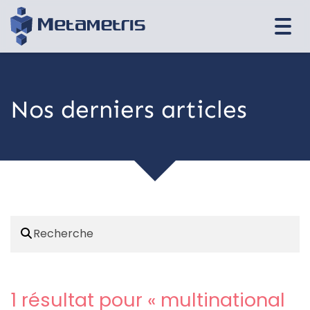
Togg
navi
Nos derniers articles
1 résultat pour «
multinational