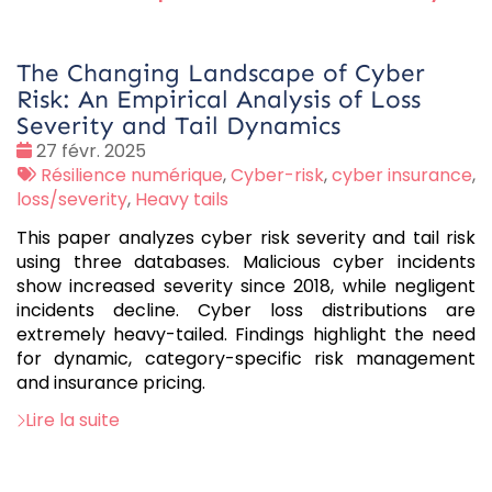
The Changing Landscape of Cyber
Risk: An Empirical Analysis of Loss
Severity and Tail Dynamics
Date
27 févr. 2025
:
Tags
Résilience numérique
,
Cyber-risk
,
cyber insurance
,
:
loss/severity
,
Heavy tails
This paper analyzes cyber risk severity and tail risk
using three databases. Malicious cyber incidents
show increased severity since 2018, while negligent
incidents decline. Cyber loss distributions are
extremely heavy-tailed. Findings highlight the need
for dynamic, category-specific risk management
and insurance pricing.
Lire la suite