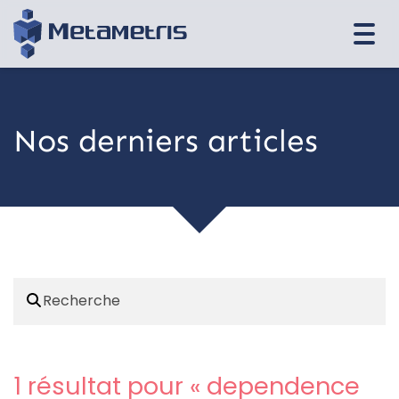
Togg
navi
Nos derniers articles
1 résultat pour «
dependence