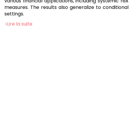
various financial applications, including systemic risk
measures. The results also generalize to conditional
settings.
Lire la suite