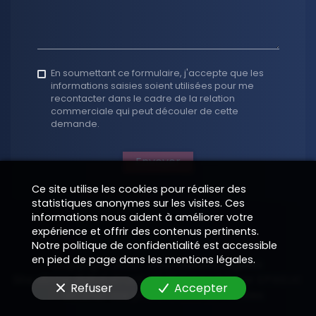
En soumettant ce formulaire, j'accepte que les
informations saisies soient utilisées pour me
recontacter dans le cadre de la relation
commerciale qui peut découler de cette
demande.
Envoyer
Ce site utilise les cookies pour réaliser des
statistiques anonymes sur les visites. Ces
informations nous aident à améliorer votre
expérience et offrir des contenus pertinents.
Notre politique de confidentialité est accessible
en pied de page dans les mentions légales.
Copyright 2026
—
Informations légales
Site vitrine digital structuré et supervisé par
—
EPIXELIC
Refuser
Accepter
—
Modifier vos préférences de cookies