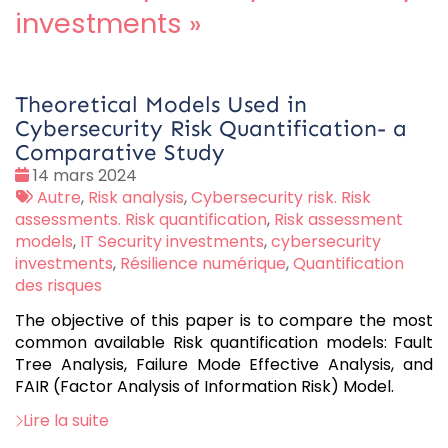
investments
»
Theoretical Models Used in
Cybersecurity Risk Quantification- a
Comparative Study
Date
14 mars 2024
:
Tags
Autre
,
Risk analysis
,
Cybersecurity risk. Risk
:
assessments. Risk quantification
,
Risk assessment
models
,
IT Security investments
,
cybersecurity
investments
,
Résilience numérique
,
Quantification
des risques
The objective of this paper is to compare the most
common available Risk quantification models: Fault
Tree Analysis, Failure Mode Effective Analysis, and
FAIR (Factor Analysis of Information Risk) Model.
Lire la suite