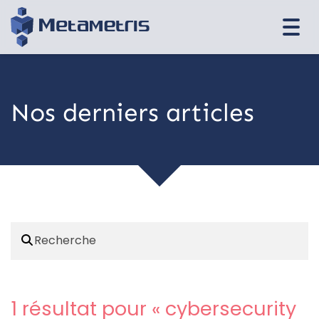
Togg
navi
Nos derniers articles
1 résultat pour «
cybersecurity