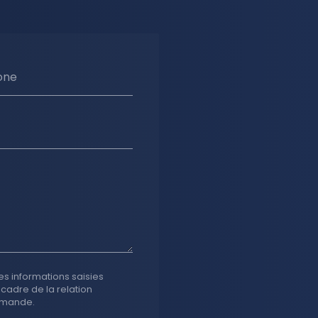
one
es informations saisies
 cadre de la relation
emande.