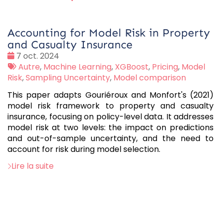
Accounting for Model Risk in Property
and Casualty Insurance
Date
7 oct. 2024
:
Tags
Autre
,
Machine Learning
,
XGBoost
,
Pricing
,
Model
:
Risk
,
Sampling Uncertainty
,
Model comparison
This paper adapts Gouriéroux and Monfort's (2021)
model risk framework to property and casualty
insurance, focusing on policy-level data. It addresses
model risk at two levels: the impact on predictions
and out-of-sample uncertainty, and the need to
account for risk during model selection.
Lire la suite