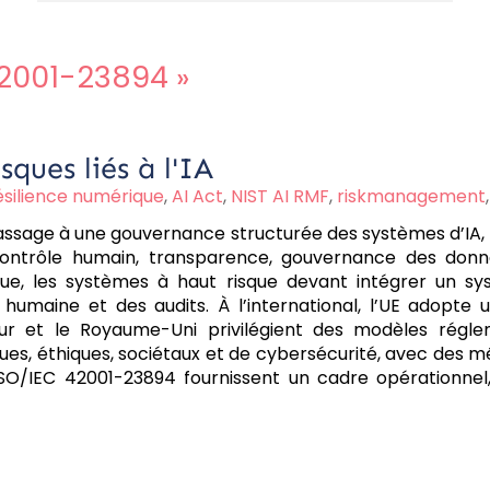
42001-23894
»
sques liés à l'IA
ésilience numérique
,
AI Act
,
NIST AI RMF
,
riskmanagement
sage à une gouvernance structurée des systèmes d’IA, fon
ontrôle humain, transparence, gouvernance des données
sque, les systèmes à haut risque devant intégrer un s
humaine et des audits. À l’international, l’UE adopte 
our et le Royaume-Uni privilégient des modèles réglem
iques, éthiques, sociétaux et de cybersécurité, avec des
 ISO/IEC 42001-23894 fournissent un cadre opérationne