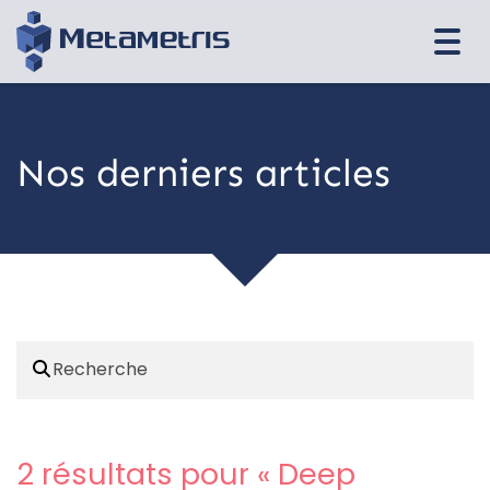
Togg
navi
Nos derniers articles
2 résultats pour «
Deep