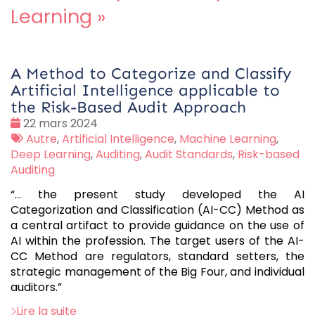
Learning
»
A Method to Categorize and Classify
Artificial Intelligence applicable to
the Risk-Based Audit Approach
Date
22 mars 2024
:
Tags
Autre
,
Artificial Intelligence
,
Machine Learning
,
:
Deep Learning
,
Auditing
,
Audit Standards
,
Risk-based
Auditing
“… the present study developed the AI
Categorization and Classification (AI-CC) Method as
a central artifact to provide guidance on the use of
AI within the profession. The target users of the AI-
CC Method are regulators, standard setters, the
strategic management of the Big Four, and individual
auditors.”
Lire la suite