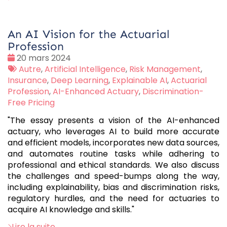
An AI Vision for the Actuarial
Profession
Date
20 mars 2024
:
Tags
Autre
,
Artificial Intelligence
,
Risk Management
,
:
Insurance
,
Deep Learning
,
Explainable AI
,
Actuarial
Profession
,
AI-Enhanced Actuary
,
Discrimination-
Free Pricing
"The essay presents a vision of the AI-enhanced
actuary, who leverages AI to build more accurate
and efficient models, incorporates new data sources,
and automates routine tasks while adhering to
professional and ethical standards. We also discuss
the challenges and speed-bumps along the way,
including explainability, bias and discrimination risks,
regulatory hurdles, and the need for actuaries to
acquire AI knowledge and skills."
Lire la suite