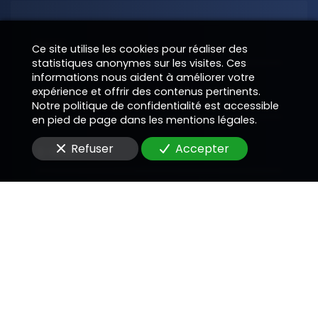
Nom
Ce site utilise les cookies pour réaliser des
statistiques anonymes sur les visites. Ces
informations nous aident à améliorer votre
expérience et offrir des contenus pertinents.
Téléphone
Notre politique de confidentialité est accessible
en pied de page dans les mentions légales.
Refuser
Accepter
E-Mail
Message
En soumettant ce formulaire, j'accepte que les
informations saisies soient utilisées pour me